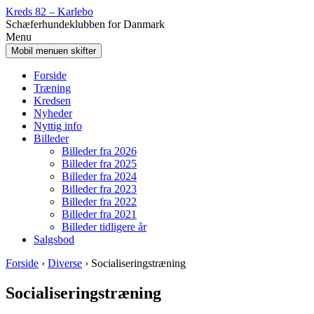
Spring
Gå
Kreds 82 – Karlebo
til
til
Schæferhundeklubben for Danmark
indhold
Hovedmenu
Menu
Mobil menuen skifter
Forside
Træning
Kredsen
Nyheder
Nyttig info
Billeder
Billeder fra 2026
Billeder fra 2025
Billeder fra 2024
Billeder fra 2023
Billeder fra 2022
Billeder fra 2021
Billeder tidligere år
Salgsbod
Forside
›
Diverse
›
Socialiseringstræning
Socialiseringstræning