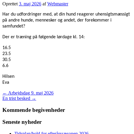
Oprettet
3. maj 2026
af
Webmaster
Har du udfordringer med, at din hund reagerer uhensigtsmæssigt
på
andre hunde, mennesker og andet, der forekommer i
samfundet?
Der er
træning på følgende lørdage kl. 14:
16.5
23.5
30.5
6.6
Hilsen
Eva
Post
←
Arbejdsdag 9. maj 2026
En trist besked
→
navigation
Kommende begivenheder
Seneste nyheder
Tidsplan/hold for efterårssæsonen 2026