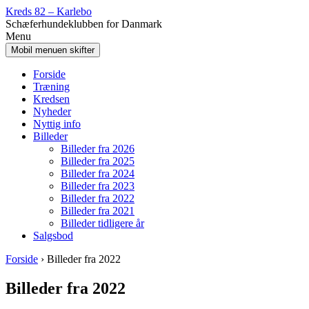
Spring
Gå
Kreds 82 – Karlebo
til
til
Schæferhundeklubben for Danmark
indhold
Hovedmenu
Menu
Mobil menuen skifter
Forside
Træning
Kredsen
Nyheder
Nyttig info
Billeder
Billeder fra 2026
Billeder fra 2025
Billeder fra 2024
Billeder fra 2023
Billeder fra 2022
Billeder fra 2021
Billeder tidligere år
Salgsbod
Forside
›
Billeder fra 2022
Billeder fra 2022