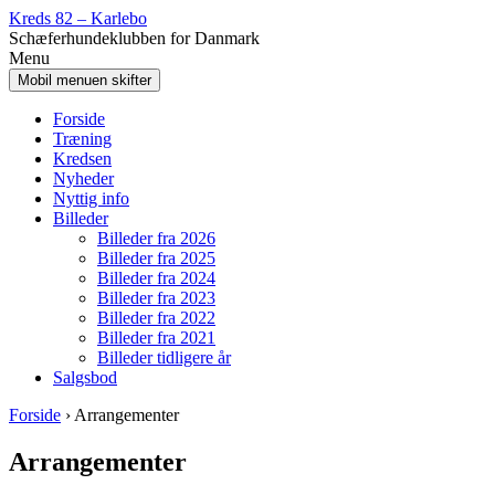
Spring
Gå
Kreds 82 – Karlebo
til
til
Schæferhundeklubben for Danmark
indhold
Hovedmenu
Menu
Mobil menuen skifter
Forside
Træning
Kredsen
Nyheder
Nyttig info
Billeder
Billeder fra 2026
Billeder fra 2025
Billeder fra 2024
Billeder fra 2023
Billeder fra 2022
Billeder fra 2021
Billeder tidligere år
Salgsbod
Forside
›
Arrangementer
Arrangementer