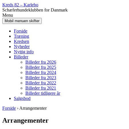
Spring
Gå
Kreds 82 – Karlebo
til
til
Schæferhundeklubben for Danmark
indhold
Hovedmenu
Menu
Mobil menuen skifter
Forside
Træning
Kredsen
Nyheder
Nyttig info
Billeder
Billeder fra 2026
Billeder fra 2025
Billeder fra 2024
Billeder fra 2023
Billeder fra 2022
Billeder fra 2021
Billeder tidligere år
Salgsbod
Forside
›
Arrangementer
Arrangementer