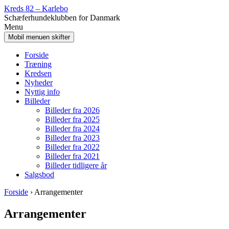
Spring
Gå
Kreds 82 – Karlebo
til
til
Schæferhundeklubben for Danmark
indhold
Hovedmenu
Menu
Mobil menuen skifter
Forside
Træning
Kredsen
Nyheder
Nyttig info
Billeder
Billeder fra 2026
Billeder fra 2025
Billeder fra 2024
Billeder fra 2023
Billeder fra 2022
Billeder fra 2021
Billeder tidligere år
Salgsbod
Forside
›
Arrangementer
Arrangementer