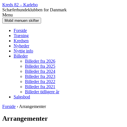
Spring
Gå
Kreds 82 – Karlebo
til
til
Schæferhundeklubben for Danmark
indhold
Hovedmenu
Menu
Mobil menuen skifter
Forside
Træning
Kredsen
Nyheder
Nyttig info
Billeder
Billeder fra 2026
Billeder fra 2025
Billeder fra 2024
Billeder fra 2023
Billeder fra 2022
Billeder fra 2021
Billeder tidligere år
Salgsbod
Forside
›
Arrangementer
Arrangementer